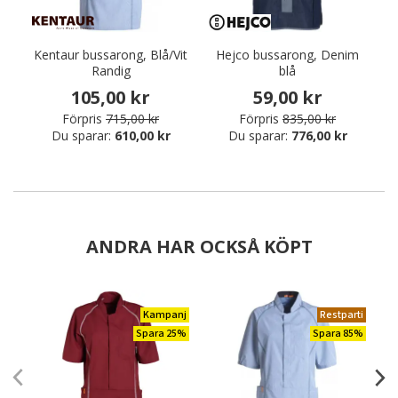
Kentaur bussarong, Blå/Vit
Hejco bussarong, Denim
H
Randig
blå
105,00 kr
59,00 kr
Förpris
715,00 kr
Förpris
835,00 kr
Du sparar:
610,00 kr
Du sparar:
776,00 kr
ANDRA HAR OCKSÅ KÖPT
Kampanj
Restparti
Spara 25%
Spara 85%