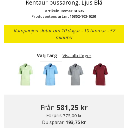
Kentaur bussarong, Ljus Blå
Artikelnummer
81896
Producentens art.nr.
15352-103-6261
Kampanjen slutar om 10 dagar - 10 timmar - 57
minuter
Välj färg
Visa alla färger
Valda
Från
581,25 kr
Pris nedsatt från
till
Förpris
775,00 kr
Du sparar:
193,75 kr