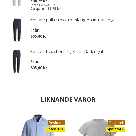
566,25 kr
Förpris
755,00 kr
Du sparar:
188,75 kr
Kentaur pull-on byxa benläng 79 cm, Dark night
Från
805,00 kr
Kentaur byxa benläng 75 cm, Dark night
Från
805,00 kr
LIKNANDE VAROR
Restparti
Restparti
Spara 85%
Spara 94%