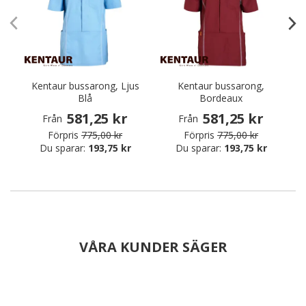
Kentaur bussarong, Ljus
Kentaur bussarong,
K
Blå
Bordeaux
581,25 kr
581,25 kr
Från
Från
Förpris
775,00 kr
Förpris
775,00 kr
Du sparar:
193,75 kr
Du sparar:
193,75 kr
VÅRA KUNDER SÄGER