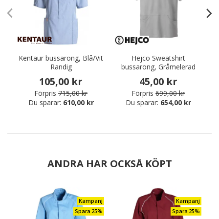
Kentaur bussarong, Blå/Vit
Hejco Sweatshirt
Randig
bussarong, Gråmelerad
105,00 kr
45,00 kr
Förpris
715,00 kr
Förpris
699,00 kr
Du sparar:
610,00 kr
Du sparar:
654,00 kr
ANDRA HAR OCKSÅ KÖPT
Kampanj
Kampanj
Spara 25%
Spara 25%