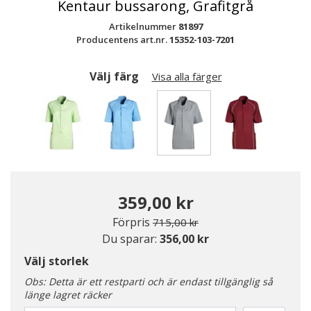
Kentaur bussarong, Grafitgrå
Artikelnummer
81897
Producentens art.nr.
15352-103-7201
Välj färg
Visa alla färger
Valda
359,00 kr
Pris nedsatt från
till
Förpris
715,00 kr
Du sparar:
356,00 kr
Välj storlek
Obs: Detta är ett restparti och är endast tillgänglig så
länge lagret räcker