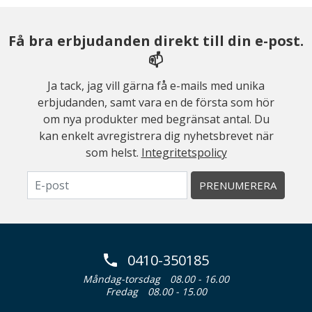
Få bra erbjudanden direkt till din e-post.
📫
Ja tack, jag vill gärna få e-mails med unika
erbjudanden, samt vara en de första som hör
om nya produkter med begränsat antal. Du
kan enkelt avregistrera dig nyhetsbrevet när
som helst.
Integritetspolicy
PRENUMERERA
0410-350185
Måndag-torsdag
08.00 - 16.00
Fredag
08.00 - 15.00