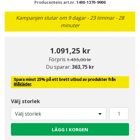
Producentens art.nr.
1400-1370-9900
Kampanjen slutar om 9 dagar - 23 timmar - 28
minuter
1.091,25 kr
Pris nedsatt från
till
Förpris
1.455,00 kr
Du sparar:
363,75 kr
Spara minst 25% på ett brett utbud av produkter från
Blåkläder
.
Välj storlek
Välj storlek
LÄGG I KORGEN