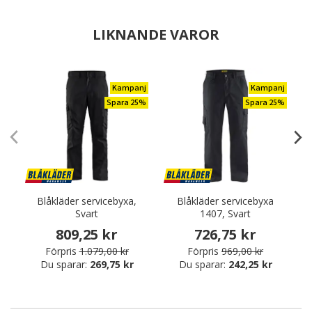
LIKNANDE VAROR
Kampanj
Kampanj
Spara 25%
Spara 25%
Blåkläder servicebyxa,
Blåkläder servicebyxa
Svart
1407, Svart
809,25 kr
726,75 kr
Förpris
1.079,00 kr
Förpris
969,00 kr
Du sparar:
269,75 kr
Du sparar:
242,25 kr