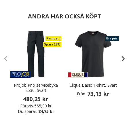
ANDRA HAR OCKSÅ KÖPT
Kampanj
Bra pris
Spara 15%
ProJob Prio servicebyxa
Clique Basic T-shirt, Svart
2530, Svart
73,13 kr
Från
480,25 kr
Förpris
565,00 kr
Du sparar:
84,75 kr