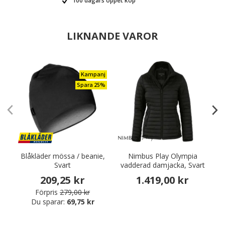
100 dagars öppet köp
LIKNANDE VAROR
Kampanj
Spara 25%
Blåkläder mössa / beanie,
Nimbus Play Olympia
Svart
vadderad damjacka, Svart
209,25 kr
1.419,00 kr
Förpris
279,00 kr
Du sparar:
69,75 kr