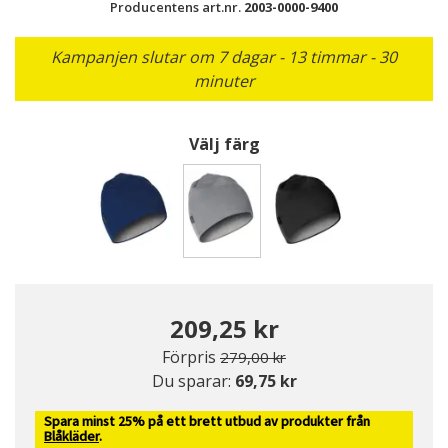
Producentens art.nr.
2003-0000-9400
Kampanjen slutar om 7 dagar - 13 timmar - 30
minuter
Välj färg
Valda
209,25 kr
Pris nedsatt från
till
Förpris
279,00 kr
Du sparar:
69,75 kr
Spara minst 25% på ett brett utbud av produkter från
Blåkläder
.