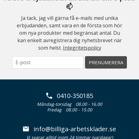
📫
Ja tack, jag vill gärna få e-mails med unika
erbjudanden, samt vara en de första som hör
om nya produkter med begränsat antal. Du
kan enkelt avregistrera dig nyhetsbrevet när
som helst.
Integritetspolicy
PRENUMERERA
0410-350185
Måndag-torsdag
08.00 - 16.00
Fredag
08.00 - 15.00
info@billiga-arbetsklader.se
Vi svarar alltid inom 24 timmar (vardagar)